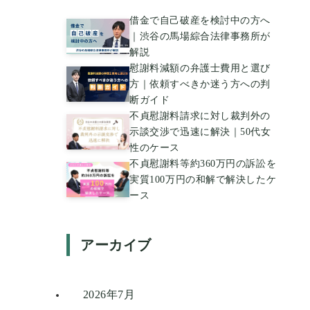
借金で自己破産を検討中の方へ
｜渋谷の馬場綜合法律事務所が
解説
慰謝料減額の弁護士費用と選び
方｜依頼すべきか迷う方への判
断ガイド
不貞慰謝料請求に対し裁判外の
示談交渉で迅速に解決｜50代女
性のケース
不貞慰謝料等約360万円の訴訟を
実質100万円の和解で解決したケ
ース
アーカイブ
2026年7月