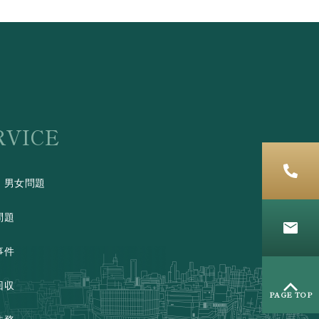
RVICE
・男女問題
問題
事件
回収
PAGE TOP